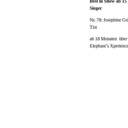
Best in Show ab 1
Sieger
Nr. 78: Josephine Gr
Tzu
ab 18 Monaten über 
Elephant´s Xperienc
Best of's für die S
Best Puppy:
2-6 Monate Sieger Nr
Farytale, ASH