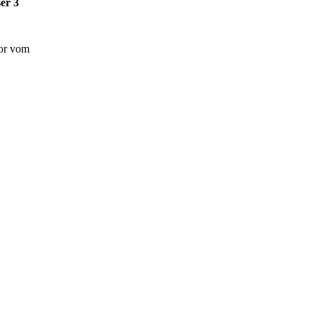
er 3
gor vom
Best Junior:
m
12-18 Monate Sieger Nr. 81: Diablo vom
Hitzenthaler Hof, LSH