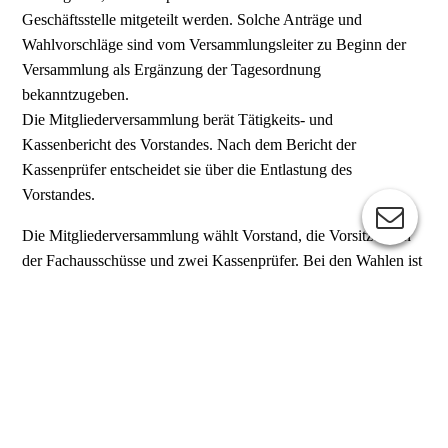
Geschäftsstelle mitgeteilt werden. Solche Anträge und
Wahlvorschläge sind vom Versammlungsleiter zu Beginn der
Versammlung als Ergänzung der Tagesordnung
bekanntzugeben.
Die Mitgliederversammlung berät Tätigkeits- und
Kassenbericht des Vorstandes. Nach dem Bericht der
Kassenprüfer entscheidet sie über die Entlastung des
Vorstandes.
Die Mitgliederversammlung wählt Vorstand, die Vorsitzenden
der Fachausschüsse und zwei Kassenprüfer. Bei den Wahlen ist
schriftlich abzustimmen. Auf geheime Wahl kann jedoch
verzichtet werden, wenn für das jeweilige Amt nur ein
Kandidat zur Verfügung steht und gegen die öffentliche Wahl
kein Einspruch erhoben wird. Gewählt ist, wer die meisten
Stimmen der Mitglieder erhält. Die Amtszeit der gewählten
Vertreter beträgt vier Jahre; sie bleiben jedoch bis zu einer
Neuwahl im Amt. Eine Wiederwahl ist unbeschränkt zulässig.