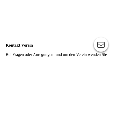
Kontakt Verein
Bei Fragen oder Anregungen rund um den Verein wenden Sie
sich bitte an:
Paul Hase
paul.hase@kabelmail.de
Tel.: 0049-177 5211563
Kontakt Zucht
Bei Fragen rund um das Zucht­geschehen wenden Sie sich bitte